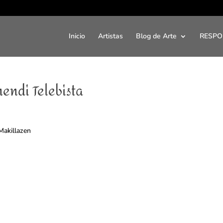
Inicio
Artistas
Blog de Arte
RESPO
endi Telebista
 Makillazen