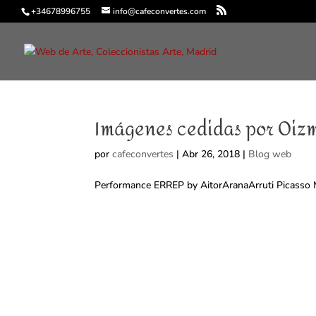
+34678996755
info@cafeconvertes.com
Imágenes cedidas por Oizm
por
cafeconvertes
|
Abr 26, 2018
|
Blog web
Performance ERREP by AitorAranaArruti Picasso