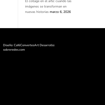
El collage en el arte: cuando las
imágenes se transforman en
nuevas historias
marzo 6, 2026
Diseño: CaféConvertesArt Desarrollo:
sobreredes.com