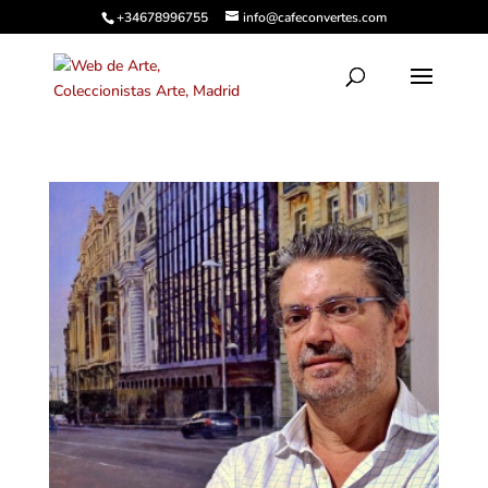
+34678996755
info@cafeconvertes.com