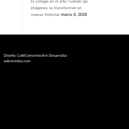
El collage en el arte: cuando las
imágenes se transforman en
nuevas historias
marzo 6, 2026
Diseño: CaféConvertesArt Desarrollo:
sobreredes.com