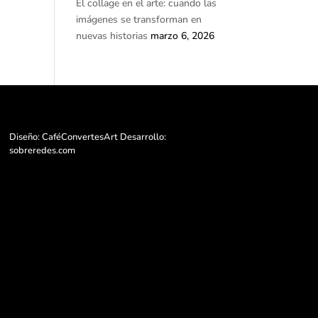
El collage en el arte: cuando las
imágenes se transforman en
nuevas historias
marzo 6, 2026
Diseño: CaféConvertesArt Desarrollo:
sobreredes.com