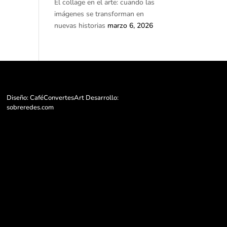
El collage en el arte: cuando las
imágenes se transforman en
nuevas historias
marzo 6, 2026
Diseño: CaféConvertesArt Desarrollo:
sobreredes.com