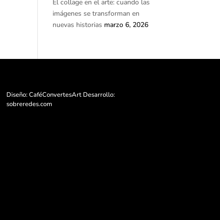
El collage en el arte: cuando las
imágenes se transforman en
nuevas historias
marzo 6, 2026
Diseño: CaféConvertesArt Desarrollo:
sobreredes.com