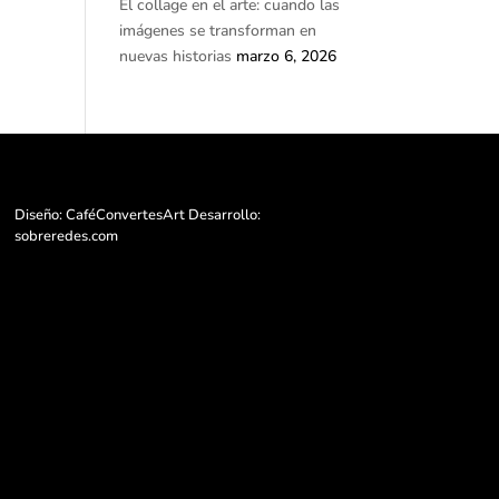
El collage en el arte: cuando las
imágenes se transforman en
nuevas historias
marzo 6, 2026
Diseño: CaféConvertesArt Desarrollo:
sobreredes.com