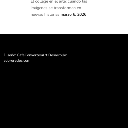
El collage en el arte: cuando las
imágenes se transforman en
nuevas historias
marzo 6, 2026
Diseño: CaféConvertesArt Desarrollo:
sobreredes.com