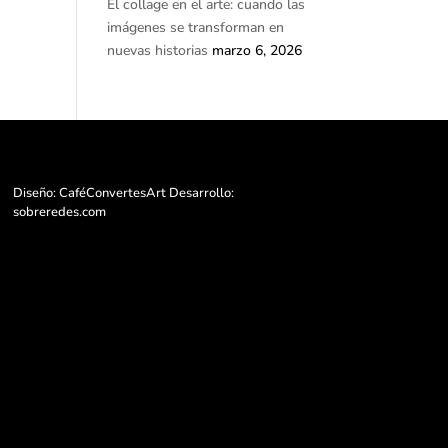
El collage en el arte: cuando las
imágenes se transforman en
nuevas historias
marzo 6, 2026
Diseño: CaféConvertesArt Desarrollo:
sobreredes.com