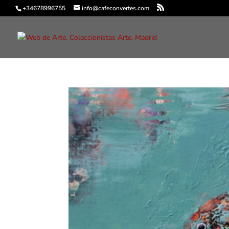
+34678996755
info@cafeconvertes.com