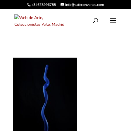
+34678996755
info@cafeconvertes.com