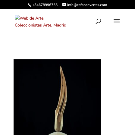
+34678996755
info@cafeconvertes.com