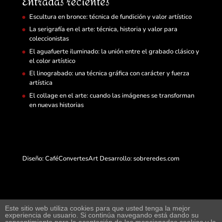
Entradas recientes
Escultura en bronce: técnica de fundición y valor artístico
La serigrafía en el arte: técnica, historia y valor para
coleccionistas
El aguafuerte iluminado: la unión entre el grabado clásico y
el color artístico
El linograbado: una técnica gráfica con carácter y fuerza
artística
El collage en el arte: cuando las imágenes se transforman
en nuevas historias
Diseño: CaféConvertesArt Desarrollo:
sobreredes.com
Este sitio web utiliza cookies para que usted tenga la mejor
experiencia de usuario. Si continúa navegando está dando su
Web de arte y exposición virtual junto a compra-