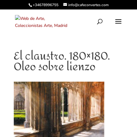
+34678996755
info@cafeconvertes.com
El claustro. 180×180.
Oleo sobre lienzo