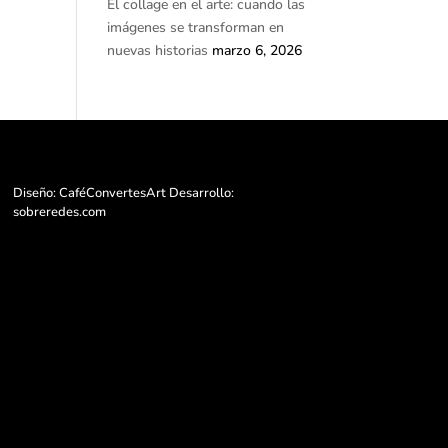
El collage en el arte: cuando las
imágenes se transforman en
nuevas historias
marzo 6, 2026
Diseño: CaféConvertesArt Desarrollo:
sobreredes.com