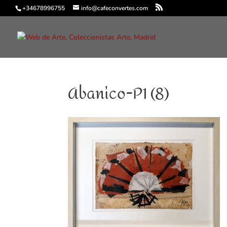
+34678996755
info@cafeconvertes.com
Abanico-P1 (8)